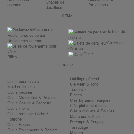
Chapes de
potence
Protections
dérailleurs
CEMA
Roulements
Boitiers de
Roulements de boitier
pédalier
Roulements de roue
Galets de
dérailleur
Outils
Billes
UNIOR
Outillage général
Outils pour le vélo
Clé Allen & Torx
Multi-outils vélo
Tournevis
Outils pédalier
Pinces
Outils Manivelles & Pédales
Clés Dynamométriques
Outils Chaine & Cassette
Clés plates et à pipe
Outils Freins
Clés à cliquets & Douilles
Outils montage Cadre &
Marteaux & Maillets
Fourche
Découpe & Perçage
Outils Roues
Taraudage
Outils Roulements & Boitiers
Mesure