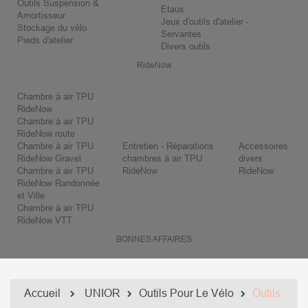
Outils Suspension &
Etaux
Amortisseur
Jeux d'outils d'atelier -
Stockage du vélo
Servantes
Pieds d'atelier
Divers outils
RideNow
Chambre à air TPU
RideNow
Chambre à air TPU
RideNow route
Chambre à air TPU
Entretien - Réparations
Accessoires
RideNow Gravel
chambres à air TPU
divers
Chambre à air TPU
RideNow
RideNow
RideNow Randonnée
et Ville
Chambre à air TPU
RideNow VTT
BONNES AFFAIRES
Accueil
UNIOR
Outils Pour Le Vélo
Outils