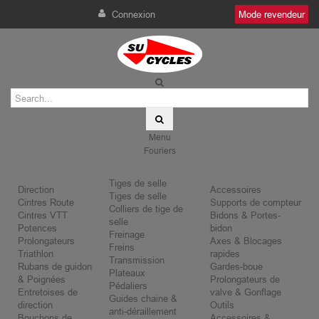
Connexion
Mode revendeur
Menu
Fouriers
Tiges de selle
Direction
Accessoires
Tiges de selle
Cintres Route
Supports de compteur
Colliers de tige de
Cintres VTT
Bidons & Portes-
selle
Potences
bidon
Freinage
Prolongateurs
Axes & Blocages
Freins
Triathlon
rapides
Transmission
Rubans de guidon
Gardes-boue
Plateaux
& Poignées
Prolongateurs de
Pédaliers
Entretoises de
valve & Gonflage
Guides chaine &
direction
Outils
anti-déraillement
Bouchons de
Accessoires &