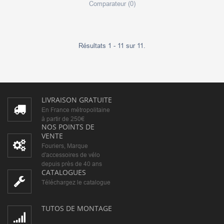
Comparateur (
0
)
Résultats 1 - 11 sur 11.
LIVRAISON GRATUITE
En France métropolitaine
à partir de 250€
NOS POINTS DE
VENTE
Fouriers, Marque
d'accessoires de vélo
depuis près de 40 ans
CATALOGUES
Téléchargez le catalogue
TUTOS DE MONTAGE