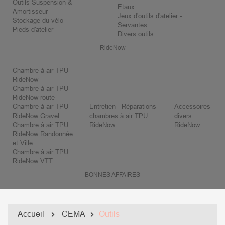
Outils Suspension &
Etaux
Amortisseur
Jeux d'outils d'atelier -
Stockage du vélo
Servantes
Pieds d'atelier
Divers outils
RideNow
Chambre à air TPU
RideNow
Chambre à air TPU
RideNow route
Chambre à air TPU
Entretien - Réparations
Accessoires
RideNow Gravel
chambres à air TPU
divers
Chambre à air TPU
RideNow
RideNow
RideNow Randonnée
et Ville
Chambre à air TPU
RideNow VTT
BONNES AFFAIRES
Accueil
CEMA
Outils