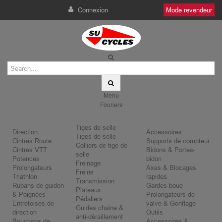
Connexion
Mode revendeur
Menu
Fouriers
Tiges de selle
Direction
Accessoires
Tiges de selle
Cintres Route
Supports de compteur
Colliers de tige de
Cintres VTT
Bidons & Portes-
selle
Potences
bidon
Freinage
Prolongateurs
Axes & Blocages
Freins
Triathlon
rapides
Transmission
Rubans de guidon
Gardes-boue
Plateaux
& Poignées
Prolongateurs de
Pédaliers
Entretoises de
valve & Gonflage
Guides chaine &
direction
Outils
anti-déraillement
Bouchons de
Accessoires &