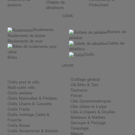
Chapes de
potence
Protections
dérailleurs
CEMA
Roulements
Boitiers de
Roulements de boitier
pédalier
Roulements de roue
Galets de
dérailleur
Outils
Billes
UNIOR
Outillage général
Outils pour le vélo
Clé Allen & Torx
Multi-outils vélo
Tournevis
Outils pédalier
Pinces
Outils Manivelles & Pédales
Clés Dynamométriques
Outils Chaine & Cassette
Clés plates et à pipe
Outils Freins
Clés à cliquets & Douilles
Outils montage Cadre &
Marteaux & Maillets
Fourche
Découpe & Perçage
Outils Roues
Taraudage
Outils Roulements & Boitiers
Mesure