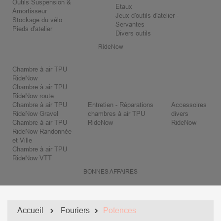
Outils Suspension &
Etaux
Amortisseur
Jeux d'outils d'atelier -
Stockage du vélo
Servantes
Pieds d'atelier
Divers outils
RideNow
Chambre à air TPU
RideNow
Chambre à air TPU
RideNow route
Chambre à air TPU
Entretien - Réparations
Accessoires
RideNow Gravel
chambres à air TPU
divers
Chambre à air TPU
RideNow
RideNow
RideNow Randonnée
et Ville
Chambre à air TPU
RideNow VTT
BONNES AFFAIRES
Accueil
Fouriers
Potences