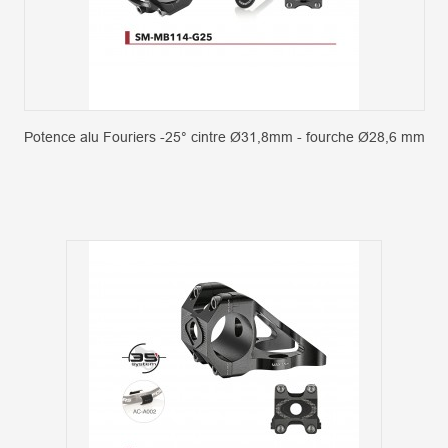
Potence alu Fouriers -25° cintre Ø31,8mm - fourche Ø28,6 mm