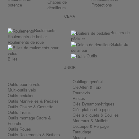
Chapes de
potence
Protections
dérailleurs
CEMA
Roulements
Boitiers de
Roulements de boitier
pédalier
Roulements de roue
Galets de
dérailleur
Outils
Billes
UNIOR
Outillage général
Outils pour le vélo
Clé Allen & Torx
Multi-outils vélo
Tournevis
Outils pédalier
Pinces
Outils Manivelles & Pédales
Clés Dynamométriques
Outils Chaine & Cassette
Clés plates et à pipe
Outils Freins
Clés à cliquets & Douilles
Outils montage Cadre &
Marteaux & Maillets
Fourche
Découpe & Perçage
Outils Roues
Taraudage
Outils Roulements & Boitiers
Mesure