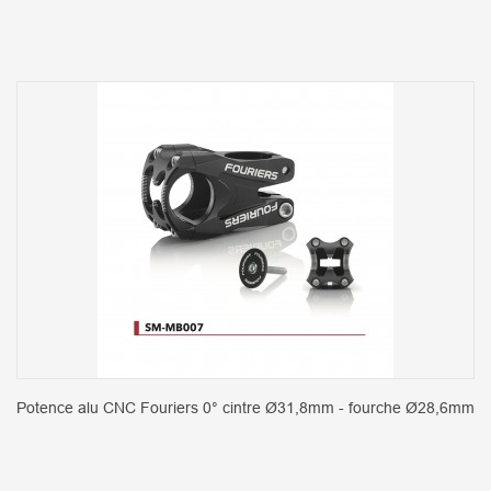
Potence alu CNC Fouriers 0° cintre Ø31,8mm - fourche Ø28,6mm