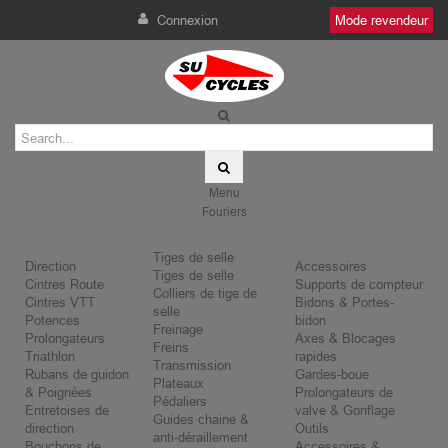
Connexion
Mode revendeur
Menu
Fouriers
Tiges de selle
Direction
Accessoires
Tiges de selle
Cintres Route
Supports de compteur
Colliers de tige de
Cintres VTT
Bidons & Portes-
selle
Potences
bidon
Freinage
Prolongateurs
Axes & Blocages
Freins
Triathlon
rapides
Transmission
Rubans de guidon
Gardes-boue
Plateaux
& Poignées
Prolongateurs de
Pédaliers
Entretoises de
valve & Gonflage
Guides chaine &
direction
Outils
anti-déraillement
Bouchons de
Accessoires &