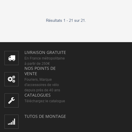
Résultats 1 - 21 sur 21.
LIVRAISON GRATUITE
En France métropolitaine
à partir de 250€
NOS POINTS DE
VENTE
Fouriers, Marque
d'accessoires de vélo
depuis près de 40 ans
CATALOGUES
Téléchargez le catalogue
TUTOS DE MONTAGE