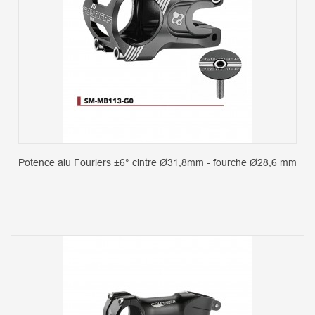
Potence alu Fouriers ±6° cintre Ø31,8mm - fourche Ø28,6 mm