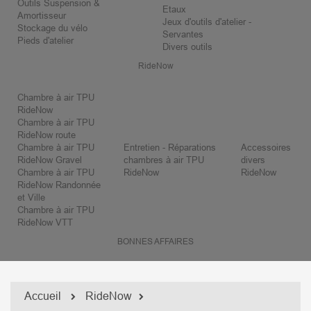
Outils Suspension &
Etaux
Amortisseur
Jeux d'outils d'atelier -
Stockage du vélo
Servantes
Pieds d'atelier
Divers outils
RideNow
Chambre à air TPU
RideNow
Chambre à air TPU
RideNow route
Chambre à air TPU
Entretien - Réparations
Accessoires
RideNow Gravel
chambres à air TPU
divers
Chambre à air TPU
RideNow
RideNow
RideNow Randonnée
et Ville
Chambre à air TPU
RideNow VTT
BONNES AFFAIRES
Accueil
RideNow