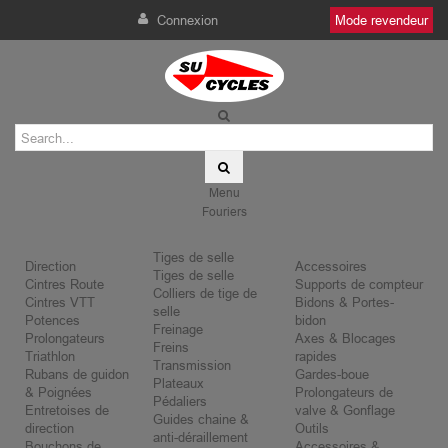
Connexion
Mode revendeur
Menu
Fouriers
Tiges de selle
Direction
Accessoires
Tiges de selle
Cintres Route
Supports de compteur
Colliers de tige de
Cintres VTT
Bidons & Portes-
selle
Potences
bidon
Freinage
Prolongateurs
Axes & Blocages
Freins
Triathlon
rapides
Transmission
Rubans de guidon
Gardes-boue
Plateaux
& Poignées
Prolongateurs de
Pédaliers
Entretoises de
valve & Gonflage
Guides chaine &
direction
Outils
anti-déraillement
Bouchons de
Accessoires &