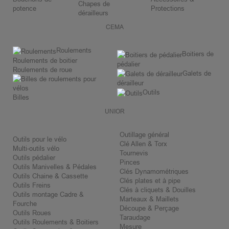
Chapes de
potence
Protections
dérailleurs
CEMA
Roulements
Boitiers de
Roulements de boitier
pédalier
Roulements de roue
Galets de
dérailleur
Outils
Billes
UNIOR
Outillage général
Outils pour le vélo
Clé Allen & Torx
Multi-outils vélo
Tournevis
Outils pédalier
Pinces
Outils Manivelles & Pédales
Clés Dynamométriques
Outils Chaine & Cassette
Clés plates et à pipe
Outils Freins
Clés à cliquets & Douilles
Outils montage Cadre &
Marteaux & Maillets
Fourche
Découpe & Perçage
Outils Roues
Taraudage
Outils Roulements & Boitiers
Mesure