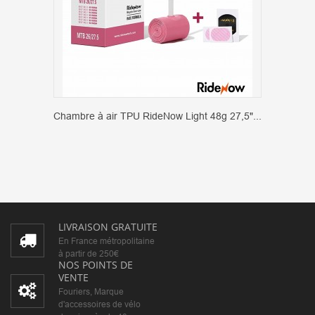
Chambre à air TPU RideNow Light 48g 27,5"...
LIVRAISON GRATUITE
En France métropolitaine
à partir de 250€
NOS POINTS DE
VENTE
Fouriers, Marque
d'accessoires de vélo