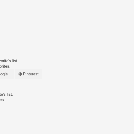
ite's list.
orites.
ogle+
Pinterest
's list.
tes.