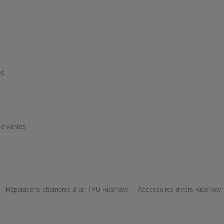
es
 Servantes
n - Réparations chambres à air TPU RideNow
Accessoires divers RideNow