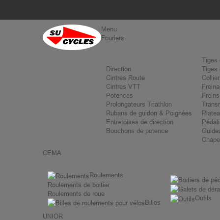
Menu
Fouriers
Tiges 
Direction
Tiges 
Cintres Route
Collie
Cintres VTT
Frein
Potences
Freins
Prolongateurs Triathlon
Trans
Rubans de guidon & Poignées
Plate
Entretoises de direction
Pédali
Bouchons de potence
Guides
Chapes
CEMA
Roulements
Roulements de boitier
Roulements de roue
Outils
Billes
UNIOR