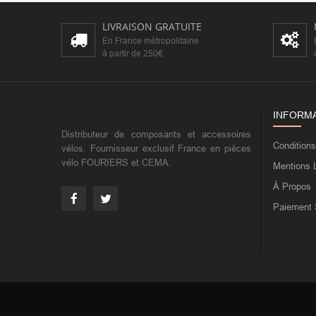
LIVRAISON GRATUITE
En France métropolitaine
à partir de 250€
INFORM
Distributeur de composants et accessoires
Condition
vélos. Fournisseur exclusif France en pièces
vélo FOURIERS et CEMA.
Mentions 
À Propos
Paiement 