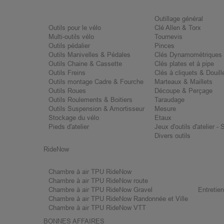
Outillage général
Outils pour le vélo
Clé Allen & Torx
Multi-outils vélo
Tournevis
Outils pédalier
Pinces
Outils Manivelles & Pédales
Clés Dynamométriques
Outils Chaine & Cassette
Clés plates et à pipe
Outils Freins
Clés à cliquets & Douill
Outils montage Cadre & Fourche
Marteaux & Maillets
Outils Roues
Découpe & Perçage
Outils Roulements & Boitiers
Taraudage
Outils Suspension & Amortisseur
Mesure
Stockage du vélo
Etaux
Pieds d'atelier
Jeux d'outils d'atelier -
Divers outils
RideNow
Chambre à air TPU RideNow
Chambre à air TPU RideNow route
Chambre à air TPU RideNow Gravel
Entretie
Chambre à air TPU RideNow Randonnée et Ville
Chambre à air TPU RideNow VTT
BONNES AFFAIRES