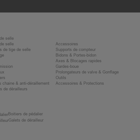
de selle
de selle
Accessoires
rs de tige de selle
Supports de compteur
age
Bidons & Portes-bidon
Axes & Blocages rapides
mission
Gardes-boue
aux
Prolongateurs de valve & Gonflage
ers
Outils
 chaine & anti-déraillement
Accessoires & Protections
 de dérailleurs
Boitiers de pédalier
Galets de dérailleur