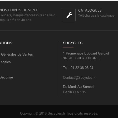
NOS POINTS DE VENTE
CATALOGUES
Fouriers, Marque d'accessoires de vélo
Téléchargez le catalogue
depuis près de 40 ans
ATIONS
SUCYCLES
1 Promenade Edouard Garciot
s Générales de Ventes
94 370 SUCY EN BRIE
Légales
Tel.: 01.82.38.06.24
Sécurisé
Contact@sucycles.fr
Du Mardi Au Samedi
De 9h30 À 19h
Copyright © 2018 Sucycles.fr Tous droits réservés.