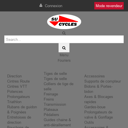
Connexion
Mode revendeur
Menu
Fouriers
Tiges de selle
Direction
Accessoires
Tiges de selle
Cintres Route
Supports de compteur
Colliers de tige de
Cintres VTT
Bidons & Portes-
selle
Potences
bidon
Freinage
Prolongateurs
Axes & Blocages
Freins
Triathlon
rapides
Transmission
Rubans de guidon
Gardes-boue
Plateaux
& Poignées
Prolongateurs de
Pédaliers
Entretoises de
valve & Gonflage
Guides chaine &
direction
Outils
anti-déraillement
Bouchons de
Accessoires &