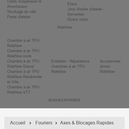
Outils Suspension &
Etaux
Amortisseur
Jeux d'outils d'atelier -
Stockage du vélo
Servantes
Pieds d'atelier
Divers outils
RideNow
Chambre à air TPU
RideNow
Chambre à air TPU
RideNow route
Chambre à air TPU
Entretien - Réparations
Accessoires
RideNow Gravel
chambres à air TPU
divers
Chambre à air TPU
RideNow
RideNow
RideNow Randonnée
et Ville
Chambre à air TPU
RideNow VTT
BONNES AFFAIRES
Accueil
Fouriers
Axes & Blocages Rapides