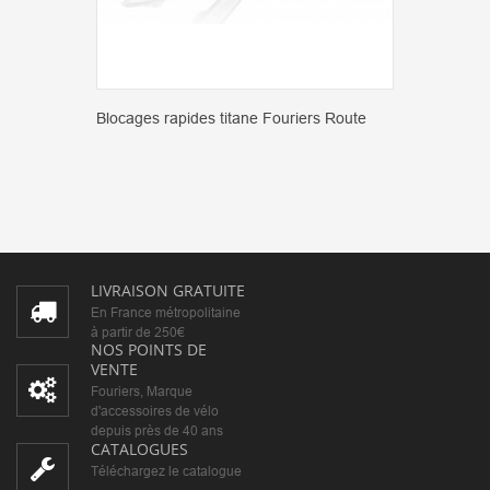
Blocages rapides titane Fouriers Route
LIVRAISON GRATUITE
En France métropolitaine
à partir de 250€
NOS POINTS DE
VENTE
Fouriers, Marque
d'accessoires de vélo
depuis près de 40 ans
CATALOGUES
Téléchargez le catalogue