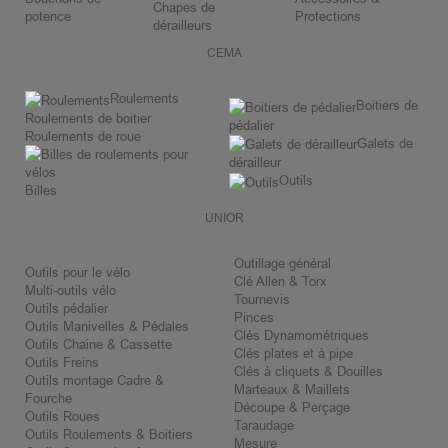
Chapes de
potence
Protections
dérailleurs
CEMA
Roulements
Boitiers de
Roulements de boitier
pédalier
Roulements de roue
Galets de
dérailleur
Outils
Billes
UNIOR
Outillage général
Outils pour le vélo
Clé Allen & Torx
Multi-outils vélo
Tournevis
Outils pédalier
Pinces
Outils Manivelles & Pédales
Clés Dynamométriques
Outils Chaine & Cassette
Clés plates et à pipe
Outils Freins
Clés à cliquets & Douilles
Outils montage Cadre &
Marteaux & Maillets
Fourche
Découpe & Perçage
Outils Roues
Taraudage
Outils Roulements & Boitiers
Mesure